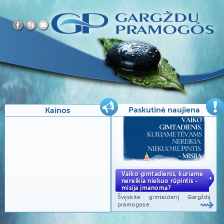
LT
Paskutinė naujiena
Kainos
Vaiko gimtadienis, kuriame
nereikia niekuo rūpintis -
misija įmanoma?
Švęskite gimtaidenį Gargždų
pramogose.