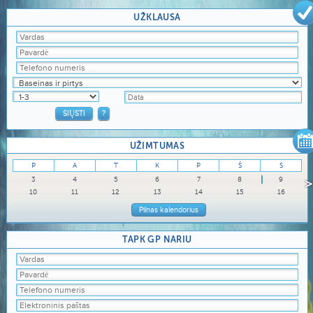
UŽKLAUSA
UŽIMTUMAS
P
A
T
K
P
Š
S
3
4
5
6
7
8
9
10
11
12
13
14
15
16
Pilnas kalendorius
TAPK
GP
NARIU